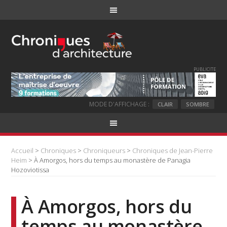
PUBLICITE
MODE D'AFFICHAGE :
CLAIR
SOMBRE
Accueil
>
Chroniques
>
Chroniqueurs
>
Chroniques de Jean-Pierre
Heim
> À Amorgos, hors du temps au monastère de Panagia
Hozoviotissa
À Amorgos, hors du
temps au monastère