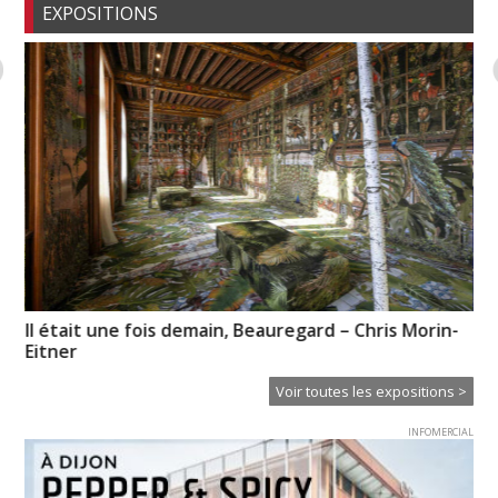
EXPOSITIONS
Il était une fois demain, Beauregard – Chris Morin-
« 
Eitner
Voir toutes les expositions >
INFOMERCIAL