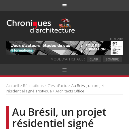
PUBLICITE
MODE D'AFFICHAGE :
CLAIR
SOMBRE
Accueil
>
Réalisations
>
C'est d'actu
> Au Brésil, un projet
résidentiel signé Triptyque + Architects Office
Au Brésil, un projet
résidentiel signé