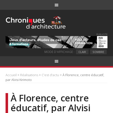
PUBLICITE
MODE D'AFFICHAGE :
CLAIR
SOMBRE
Accueil
>
Réalisations
>
C'est d'actu
> À Florence, centre éducatif,
par Alvisi Kirimoto
À Florence, centre
éducatif, par Alvisi