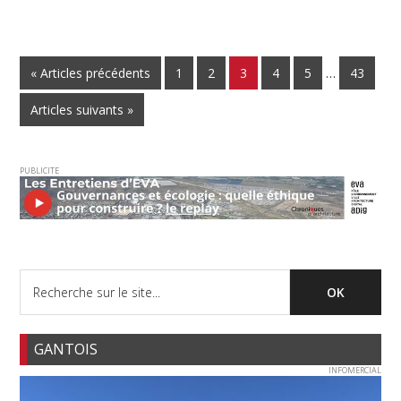
« Articles précédents
1
2
3
4
5
…
43
Articles suivants »
PUBLICITE
GANTOIS
INFOMERCIAL