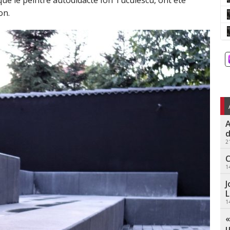
s que le peintre autodidacte Ion Tuculescu, ont été
on.
A
d
2
C
1
J
L
1
«
u