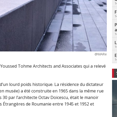
1
F
1
P
a
1
L
1
@MARe
E
1
 – Youssed Tohme Architects and Associates qui a relevé
d’un lourd poids historique. La résidence du dictateur
en musée) a été construite en 1965 dans la même rue
 30 par l’architecte Octav Doicescu, était le manoir
es Étrangères de Roumanie entre 1945 et 1952 et