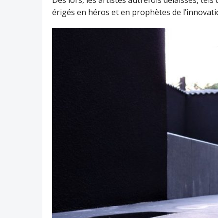
Dès lors, les artistes autrefois délaissés, tel
érigés en héros et en prophètes de l’innovati