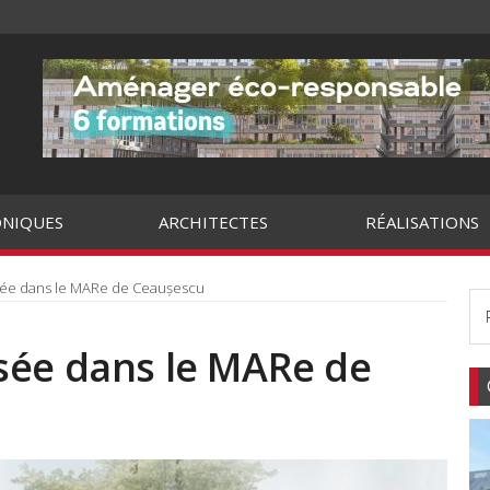
NIQUES
ARCHITECTES
RÉALISATIONS
sée dans le MARe de Ceaușescu
sée dans le MARe de