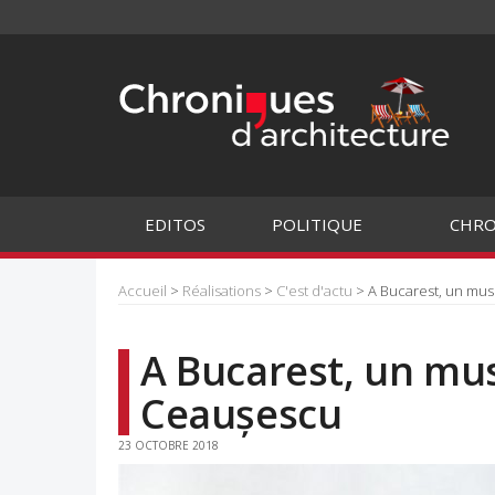
EDITOS
POLITIQUE
CHRO
Accueil
>
Réalisations
>
C'est d'actu
> A Bucarest, un mu
A Bucarest, un mu
Ceaușescu
23 OCTOBRE 2018