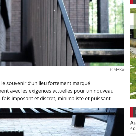
@MARe
r le souvenir d’un lieu fortement marqué
ment avec les exigences actuelles pour un nouveau
 fois imposant et discret, minimaliste et puissant.
Au
so