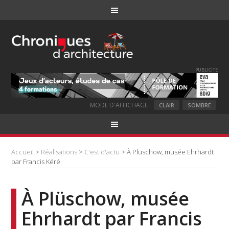
PUBLICITE
MODE D'AFFICHAGE :
CLAIR
SOMBRE
Accueil
>
Réalisations
>
C'est d'actu
> À Plüschow, musée Ehrhardt
par Francis Kéré
À Plüschow, musée
Ehrhardt par Francis