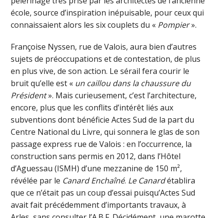
pèlerinage très prisé par les architectes de l’ancienne
école, source d’inspiration inépuisable, pour ceux qui
connaissaient alors les six couplets du «
Pompier
».
Françoise Nyssen, rue de Valois, aura bien d’autres
sujets de préoccupations et de contestation, de plus
en plus vive, de son action. Le sérail fera courir le
bruit qu’elle est «
un caillou dans la chaussure du
Président
». Mais curieusement, c’est l’architecture,
encore, plus que les conflits d’intérêt liés aux
subventions dont bénéficie Actes Sud de la part du
Centre National du Livre, qui sonnera le glas de son
passage express rue de Valois : en l’occurrence, la
construction sans permis en 2012, dans l’Hôtel
d’Aguessau (ISMH) d’une mezzanine de 150 m²,
révélée par le
Canard Enchaîné
.
Le Canard
établira
que ce n’était pas un coup d’essai puisqu’Actes Sud
avait fait précédemment d’importants travaux, à
Arles, sans consulter l’A.B.F. Décidément, une marotte