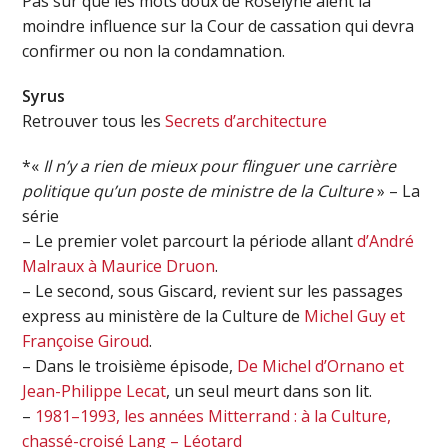
Pas sûr que les mots doux de Roselyne aient la
moindre influence sur la Cour de cassation qui devra
confirmer ou non la condamnation.
Syrus
Retrouver tous les
Secrets d’architecture
*«
Il n’y a rien de mieux pour flinguer une carrière
politique qu’un poste de ministre de la Culture
» – La
série
– Le premier volet parcourt la période allant
d’André
Malraux à Maurice Druon
.
– Le second, sous Giscard, revient sur les passages
express au ministère de la Culture de
Michel Guy et
Françoise Giroud
.
– Dans le troisième épisode,
De Michel d’Ornano et
Jean-Philippe Lecat
, un seul meurt dans son lit.
–
1981–1993, les années Mitterrand : à la Culture,
chassé-croisé Lang – Léotard