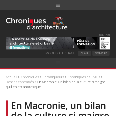
PUBLICITE
MODE D'AFFICHAGE :
CLAIR
SOMBRE
Accueil
>
Chroniques
>
Chroniqueurs
>
Chroniques de Syrus
>
Destins contrariés
> En Macronie, un bilan de la culture si maigre
qu’il en est anorexique
En Macronie, un bilan
de la culture si maigre