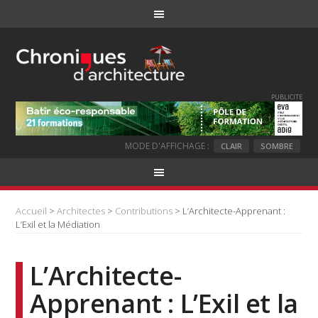
PUBLICITE
MODE D'AFFICHAGE :
CLAIR
SOMBRE
Accueil
>
Architectes
>
Contributions
> L’Architecte-Apprenant :
L’Exil et la Médiation
L’Architecte-
Apprenant : L’Exil et la