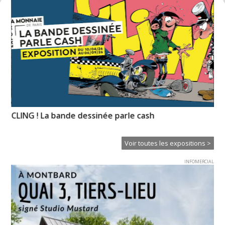
CLING ! La bande dessinée parle cash
Il
Ei
Voir toutes les expositions >
INFOMERCIAL