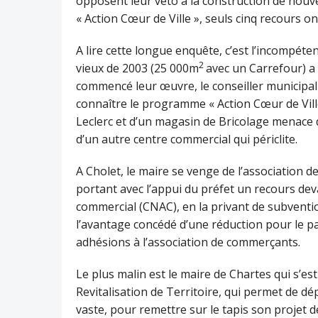
opposent leur véto à la construction de nouv
« Action Cœur de Ville », seuls cinq recours o
A lire cette longue enquête, c’est l’incompéten
2
vieux de 2003 (25 000m
avec un Carrefour) a 
commencé leur œuvre, le conseiller municipa
connaître le programme « Action Cœur de Ville 
Leclerc et d’un magasin de Bricolage menace d
d’un autre centre commercial qui périclite.
A Cholet, le maire se venge de l’association d
portant avec l’appui du préfet un recours 
commercial (CNAC), en la privant de subventio
l’avantage concédé d’une réduction pour le par
adhésions à l’association de commerçants.
Le plus malin est le maire de Chartes qui s’e
Revitalisation de Territoire, qui permet de dé
vaste, pour remettre sur le tapis son projet 