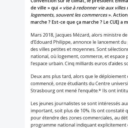
Convention sur le climat, le président Emman
de ville » qui
« vise à redonner vie aux villes
logements, souvent les commerces
». Action
marche ? Est-ce que ça marche ? Le CUEJ a 
Mars 2018, Jacques Mézard, alors ministre de
d’Edouard Philippe, annonce le lancement du p
des villes petites et moyennes. Sont sélectio
national, où logement, commerce, et espace p
l’espace urbain. Cinq milliards euros d’aides 
Deux ans plus tard, alors que le déploiement 
commencé, onze étudiants du Centre universi
Strasbourg ont mené l’enquête.* Ils ont intitul
Les jeunes journalistes se sont intéressés aux
important, soit plus de 10%. Ils ont constaté q
pour étendre des zones commerciales, au dé
programme national indiquant explicitement qu