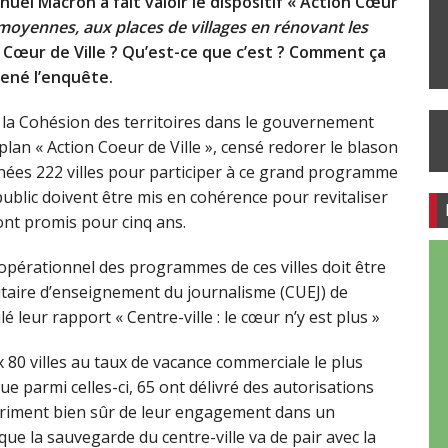
uel Macron a fait valoir le dispositif « Action Cœur
 moyennes, aux places de villages en rénovant les
 Cœur de Ville ? Qu’est-ce que c’est ? Comment ça
mené l’enquête.
 la Cohésion des territoires dans le gouvernement
lan « Action Coeur de Ville », censé redorer le blason
nnées 222 villes pour participer à ce grand programme
ublic doivent être mis en cohérence pour revitaliser
sont promis pour cinq ans.
opérationnel des programmes de ces villes doit être
taire d’enseignement du journalisme (CUEJ) de
é leur rapport « Centre-ville : le cœur n’y est plus »
 80 villes au taux de vacance commerciale le plus
ue parmi celles-ci, 65 ont délivré des autorisations
triment bien sûr de leur engagement dans un
e la sauvegarde du centre-ville va de pair avec la