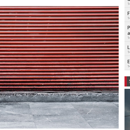
1
F
1
P
a
1
L
1
E
1