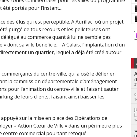
elles zones commerciales pour les villes du programme
nt été portés pour l’instant…
ce des élus qui est perceptible. A Aurillac, où un projet
été purgé de tous recours et les pelleteuses ont
l délégué au commerce quant à lui ne semble pas
» dont sa ville bénéficie… A Calais, l’implantation d’un
irectement un quartier, lequel a déjà été créé autour
A
e commerçants du centre-ville, qui a osé le défier en
d
devant la commission départementale d’aménagement
2
ns pour l’animation du centre-ville et faisant sauter
C
king de leurs clients, faisant ainsi baisser les
1
J
L
st appuyé sur la mise en place des Opérations de
1
ployer « Action Cœur de Ville » dans un périmètre plus
«
de centre commercial pourtant retoqué.
u