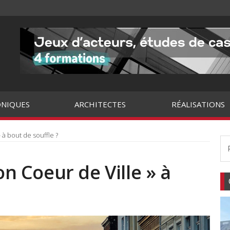
NIQUES
ARCHITECTES
RÉALISATIONS
» à bout de souffle ?
on Coeur de Ville » à