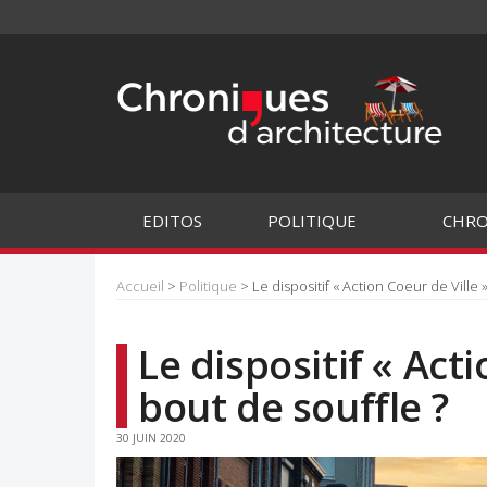
EDITOS
POLITIQUE
CHRO
Accueil
>
Politique
> Le dispositif « Action Coeur de Ville 
Le dispositif « Acti
bout de souffle ?
30 JUIN 2020