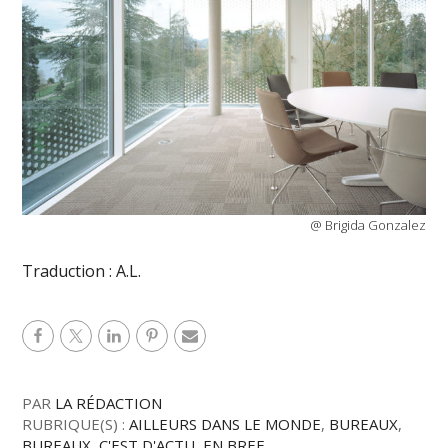
@ Brigida Gonzalez
Traduction : A.L.
PAR
LA RÉDACTION
RUBRIQUE(S) :
AILLEURS DANS LE MONDE
,
BUREAUX
,
BUREAUX
,
C'EST D'ACTU
,
EN BREF