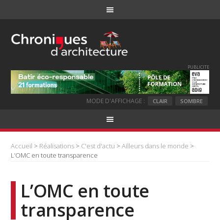
PUBLICITE
MODE D'AFFICHAGE :
CLAIR
SOMBRE
Accueil
>
Réalisations
>
C'est d'actu
>
Ailleurs dans le monde
>
L’OMC en toute transparence
L’OMC en toute
transparence