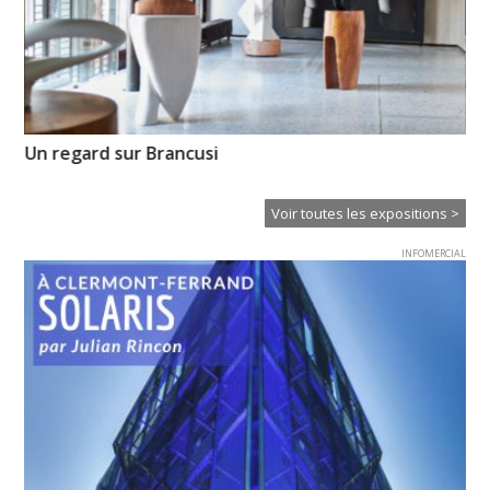
Un regard sur Brancusi
Pa
Od
Voir toutes les expositions >
INFOMERCIAL