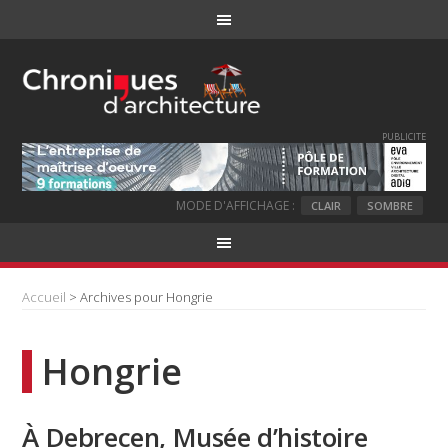
PUBLICITE
MODE D'AFFICHAGE :
CLAIR
SOMBRE
Accueil
> Archives pour Hongrie
Hongrie
À Debrecen, Musée d’histoire