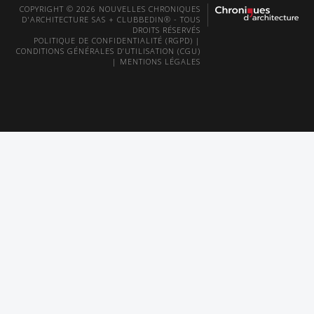
COPYRIGHT © 2026 NOUVELLES CHRONIQUES
D'ARCHITECTURE SAS + CLUBBEDIN® - TOUS
DROITS RÉSERVÉS
POLITIQUE DE CONFIDENTIALITÉ (RGPD)
|
CONDITIONS GÉNÉRALES D’UTILISATION (CGU)
|
MENTIONS LÉGALES