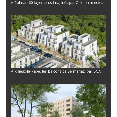
À Colmar, 60 logements imaginés par Oslo architectes
À Rillieux-la-Pape, les Balcons de Sermenaz, par BGA