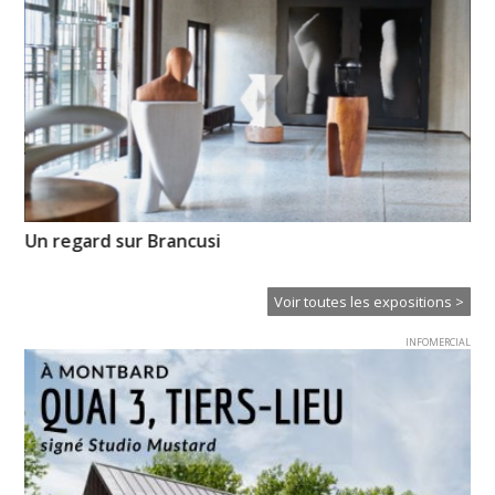
Un regard sur Brancusi
Il
Ei
Voir toutes les expositions >
INFOMERCIAL