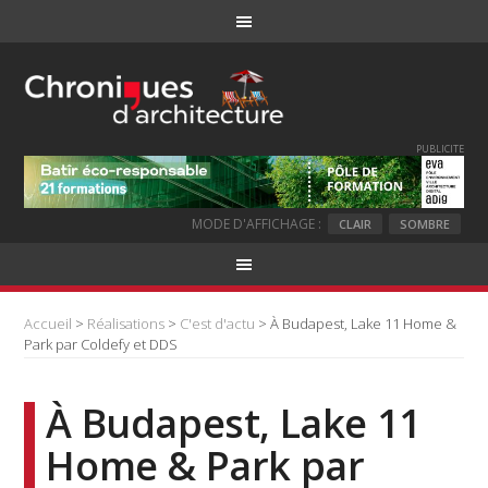
PUBLICITE
MODE D'AFFICHAGE :
CLAIR
SOMBRE
Accueil
>
Réalisations
>
C'est d'actu
> À Budapest, Lake 11 Home &
Park par Coldefy et DDS
À Budapest, Lake 11
Home & Park par