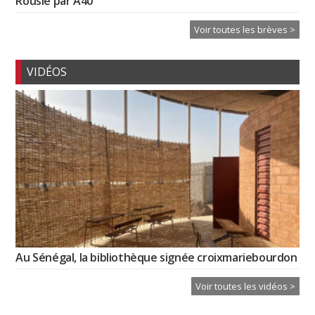
Rousié par A40
Voir toutes les brèves >
VIDÉOS
Au Sénégal, la bibliothèque signée croixmariebourdon
Voir toutes les vidéos >