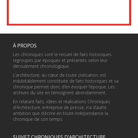
À PROPOS
Les chroniques sont le recueil de faits historiques
regroupés par époques et présentés selon leur
déroulement chronologique.
L’architecture, au cœur de toute civilisation, est
indubitablement constituée de faits historiques et sa
chronique permet donc d’en évoquer l’époque. Les
archives du site en témoignent abondamment.
En relatant faits, idées et réalisations Chroniques
d’Architecture, entreprise de presse, n’a d’autre
ambition que d’écrire en toute indépendance la
chronique de son temps.
SUIVEZ CHRONIQUES D’ARCHITECTURE