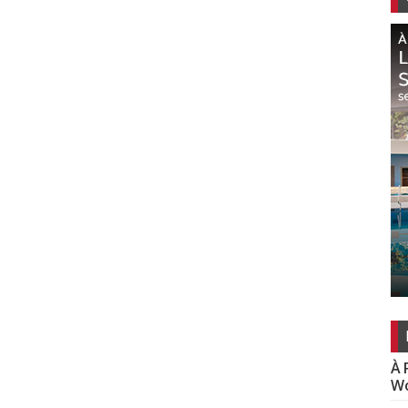
À 
Wo