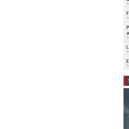
1
F
1
P
a
1
L
1
E
1