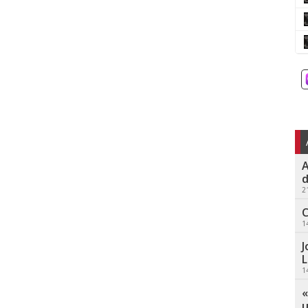
A
d
2
C
1
J
L
1
«
u