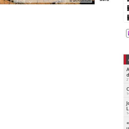
A
d
2
C
1
J
L
1
«
u