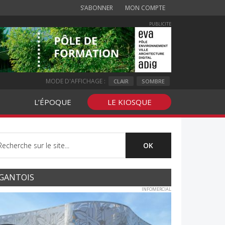
S’ABONNER
MON COMPTE
PUBLICITE
MODE D'AFFICHAGE :
CLAIR
SOMBRE
L’ÉPOQUE
LE KIOSQUE
GANTOIS
INFOMERCIAL