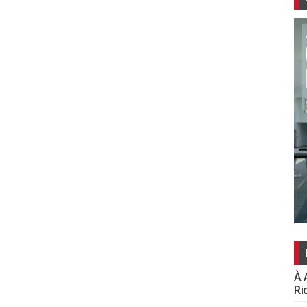
À 
Ri