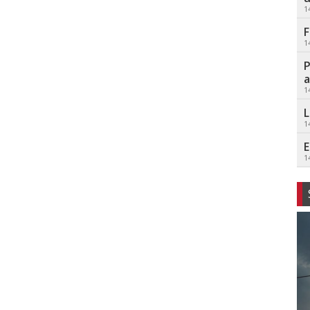
1
F
1
P
a
1
L
1
E
1