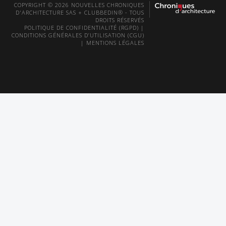
COPYRIGHT © 2026 NOUVELLES CHRONIQUES
D'ARCHITECTURE SAS + CLUBBEDIN® - TOUS
DROITS RÉSERVÉS
POLITIQUE DE CONFIDENTIALITÉ (RGPD)
|
CONDITIONS GÉNÉRALES D’UTILISATION (CGU)
|
MENTIONS LÉGALES