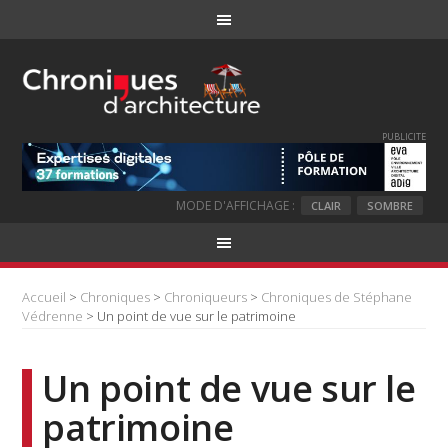
PUBLICITE
MODE D'AFFICHAGE :
CLAIR
SOMBRE
Accueil
>
Chroniques
>
Chroniqueurs
>
Chroniques de Stéphane
Védrenne
> Un point de vue sur le patrimoine
Un point de vue sur le
patrimoine