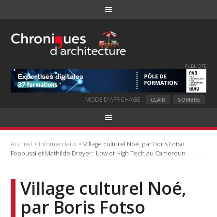
PUBLICITE
MODE D'AFFICHAGE :
CLAIR
SOMBRE
Accueil
>
Infomerciaux
> Village culturel Noé, par Boris Fotso
Fopoussi et Mathilde Dreyer : Low et High Tech au Cameroun
Village culturel Noé,
par Boris Fotso