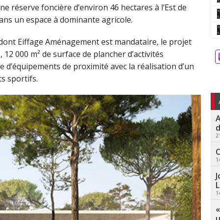
e réserve foncière d’environ 46 hectares à l’Est de
dans un espace à dominante agricole.
 dont Eiffage Aménagement est mandataire, le projet
12 000 m² de surface de plancher d’activités
re d’équipements de proximité avec la réalisation d’un
s sportifs.
A
d
2
C
1
J
L
1
«
u