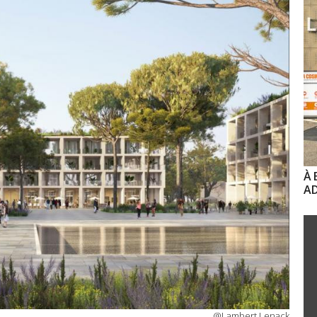
À 
AD
@Lambert Lenack