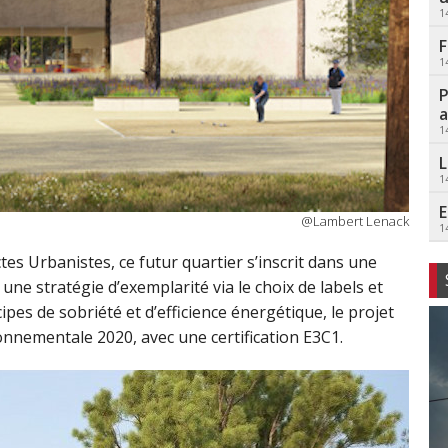
1
F
1
P
a
1
L
1
E
@Lambert Lenack
1
es Urbanistes, ce futur quartier s’inscrit dans une
e stratégie d’exemplarité via le choix de labels et
ipes de sobriété et d’efficience énergétique, le projet
nnementale 2020, avec une certification E3C1.