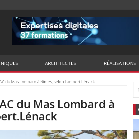
NIQUES
ARCHITECTES
RÉALISATIONS
ZAC du Mas Lombard à Nîmes, selon Lambert.Lénack
 ZAC du Mas Lombard à
ert.Lénack