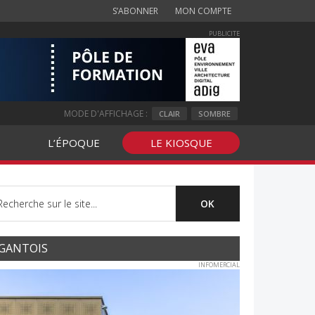
S’ABONNER
MON COMPTE
PUBLICITE
MODE D'AFFICHAGE :
CLAIR
SOMBRE
L’ÉPOQUE
LE KIOSQUE
GANTOIS
INFOMERCIAL