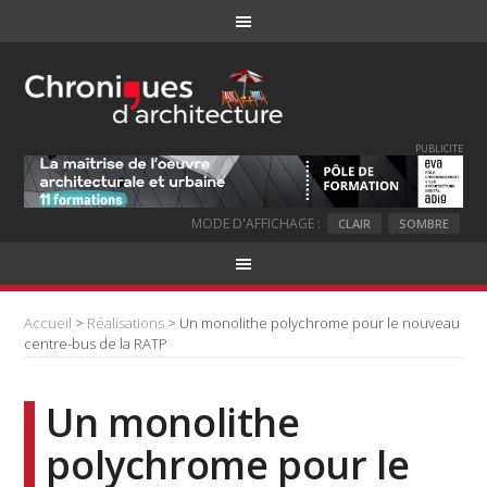
PUBLICITE
MODE D'AFFICHAGE :
CLAIR
SOMBRE
Accueil
>
Réalisations
> Un monolithe polychrome pour le nouveau
centre-bus de la RATP
Un monolithe
polychrome pour le