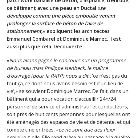
patchwork banalisé de béton, d’asphalte, d’enrobé,
ce bâtiment avec une peau en Ductal «
se
développe comme une pièce emboutie venant
prolonger la surface de béton de l’aire de
stationnement,
» expliquent les architectes
Emmanuel Combarel et Dominique Marrec. Il est
aussi plus que cela. Découverte.
«
Nous avons gagné le concours sur un programme
de bureau mais Philippe Isenbeck, le maître
d’ouvrage (pour la RATP) nous a dit :
‘ce n’est pas du
tout ça, ce dont nous avons besoin est d’un lieu de
vie’,» se souvient Dominique Marrec. De fait, dans un
bâtiment qui a pour vocation d’accueillir 24h/24
personnel de service et administratif et conducteurs,
soit près de huit cents personnes pour lesquelles ont
été aménagés des espaces de vie et de détente, et qui
compte cinq entrées, «
ce ne sont que des flux,
»
explique-t-elle. Elle rend grâce au passage à la qualité