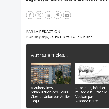
PAR
LA RÉDACTION
RUBRIQUE(S) :
C'EST D'ACTU
,
EN BREF
Autres articles...
À Aubervilliers,
À Belle-Île, hôtel et
réhabilitation des Tours
musée à la Citadelle
Cités et Union par Atelier
Vauban par
Téqui
Valode&Pistre