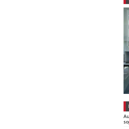
Au
so