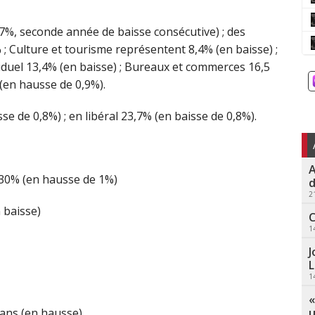
,7%, seconde année de baisse consécutive) ; des
; Culture et tourisme représentent 8,4% (en baisse) ;
iduel 13,4% (en baisse) ; Bureaux et commerces 16,5
 (en hausse de 0,9%).
e de 0,8%) ; en libéral 23,7% (en baisse de 0,8%).
A
30% (en hausse de 1%)
d
2
 baisse)
C
1
J
L
1
«
u
 ans (en hausse)