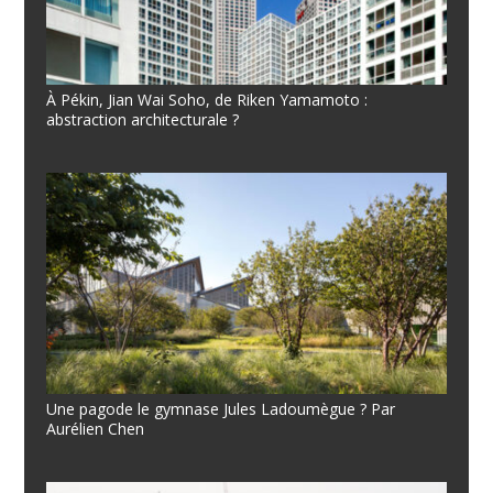
À Pékin, Jian Wai Soho, de Riken Yamamoto :
abstraction architecturale ?
Une pagode le gymnase Jules Ladoumègue ? Par
Aurélien Chen