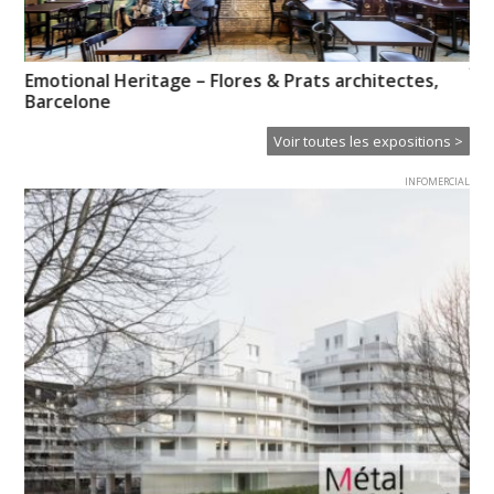
XT
es
Emotional Heritage – Flores & Prats architectes,
Ce
Barcelone
Voir toutes les expositions >
INFOMERCIAL