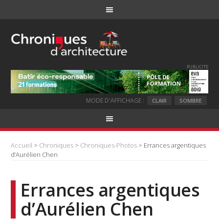
PUBLICITE
MODE D'AFFICHAGE :
CLAIR
SOMBRE
Accueil
>
Chroniques
>
Chroniques-Photos
> Errances argentiques
d’Aurélien Chen
Errances argentiques
d’Aurélien Chen