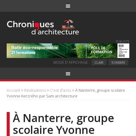
PUBLICITE
MODE D'AFFICHAGE :
CLAIR
SOMBRE
Accueil
>
Réalisations
>
C'est d'actu
> À Nanterre, groupe scolaire
Yvonne Kerzrého par Sam architecture
À Nanterre, groupe
scolaire Yvonne