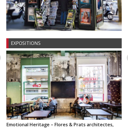
EXPOSITIONS
Emotional Heritage – Flores & Prats architectes,
My