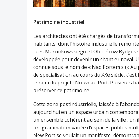
Patrimoine industriel
Les architectes ont été chargés de transforme
habitants, dont l’histoire industrielle remonte à
rues Marcinkowskiego et Obrońców Bydgoszcz
développée pour devenir un chantier naval. Un
connue sous le nom de « Nad Portem » (« Au po
de spécialisation au cours du XXe siècle, c’est
le nom du projet : Nouveau Port. Plusieurs bât
préserver ce patrimoine.
Cette zone postindustrielle, laissée à l’aba
aujourd’hui en un espace urbain contemporain.
un ensemble cohérent au sein de la ville : un 
programmation variée d’espaces publics multi
New Port se voulait un manifeste, démontran