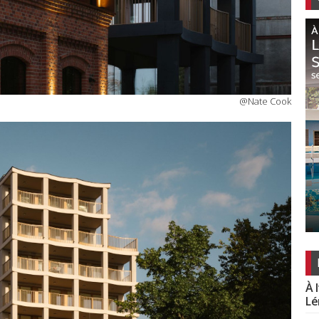
@Nate Cook
À 
Lé