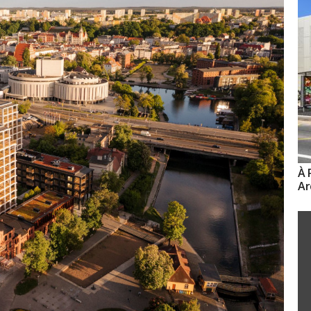
À 
Ar