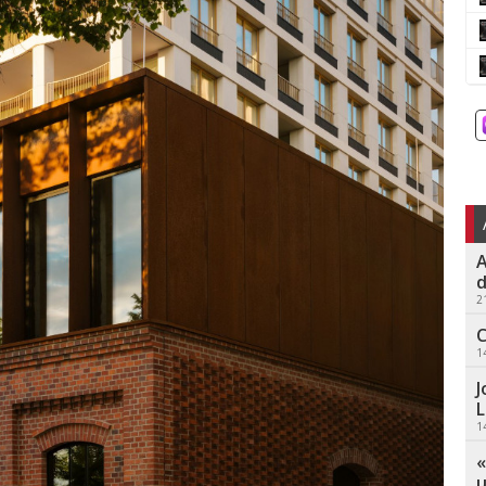
A
d
2
C
1
J
L
1
«
u