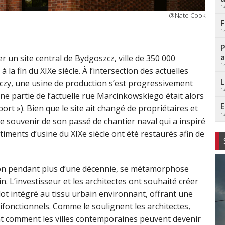
1
@Nate Cook
F
1
P
a
r un site central de Bydgoszcz, ville de 350 000
1
 la fin du XIXe siècle. À l’intersection des actuelles
L
y, une usine de production s’est progressivement
1
e partie de l’actuelle rue Marcinkowskiego était alors
E
rt »). Bien que le site ait changé de propriétaires et
1
 le souvenir de son passé de chantier naval qui a inspiré
iments d’usine du XIXe siècle ont été restaurés afin de
ndon pendant plus d’une décennie, se métamorphose
 L’investisseur et les architectes ont souhaité créer
îlot intégré au tissu urbain environnant, offrant une
fonctionnels. Comme le soulignent les architectes,
t comment les villes contemporaines peuvent devenir