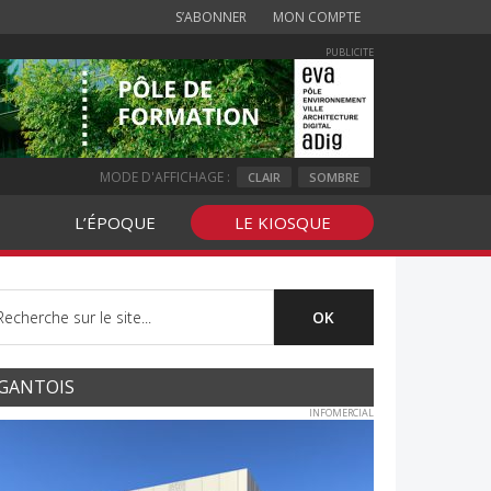
S’ABONNER
MON COMPTE
PUBLICITE
MODE D'AFFICHAGE :
CLAIR
SOMBRE
L’ÉPOQUE
LE KIOSQUE
GANTOIS
INFOMERCIAL