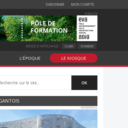
S’ABONNER
MON COMPTE
PUBLICITE
MODE D'AFFICHAGE :
CLAIR
SOMBRE
L’ÉPOQUE
LE KIOSQUE
GANTOIS
INFOMERCIAL