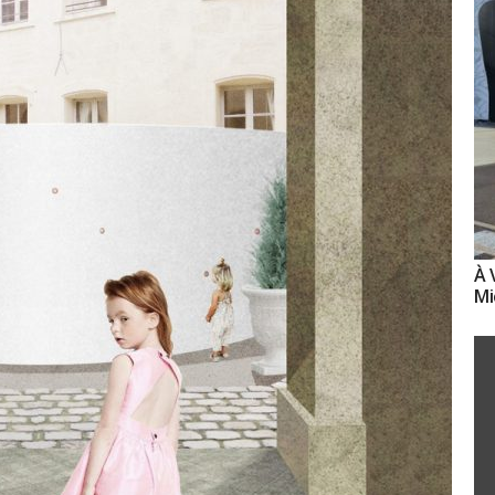
À 
Mi