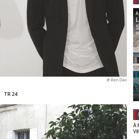
@ Ben Dao
TR 24
À 
Vi