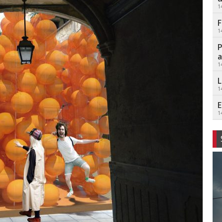
1
F
1
P
a
1
L
1
E
1