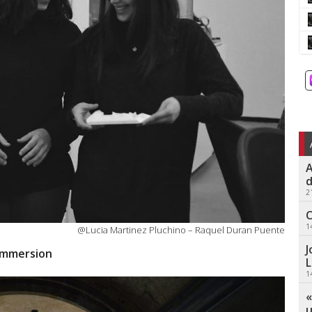
A
d
2
C
1
@Lucia Martinez Pluchino – Raquel Duran Puente
J
Immersion
L
1
«
u