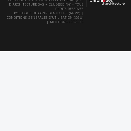
D'ARCHITECTURE SAS + CLUBBEDIN® - TOUS
DROITS RÉSERVÉS
POLITIQUE DE CONFIDENTIALITÉ (RGPD)
|
CONDITIONS GÉNÉRALES D’UTILISATION (CGU)
|
MENTIONS LÉGALES