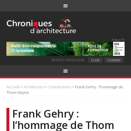
PUBLICITE
MODE D'AFFICHAGE :
CLAIR
SOMBRE
Accueil
>
Architectes
>
Contributions
> Frank Gehry : l’hommage de
Thom Mayne
Frank Gehry :
l’hommage de Thom