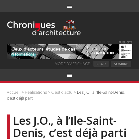
PUBLICITE
MODE D'AFFICHAGE :
CLAIR
SOMBRE
Accueil
>
Réalisations
>
C'est d'actu
> Les J.O., à l’Ile-Saint-Denis,
c’est déjà parti
Les J.O., à l’Ile-Saint-
Denis, c’est déjà parti