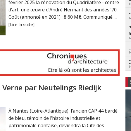
février 2025 la rénovation du Quadrilatère - centre
1
d’art, une œuvre d’André Hermant des années ‘70.
F
Coût (annoncé en 2021) : 8,60 M€. Communiqué. ...
1
[Lire la suite]
P
a
1
L
1
E
1
 Verne par Neutelings Riedijk
À Nantes (Loire-Atlantique), l’ancien CAP 44 bardé
de bleu, témoin de l’histoire industrielle et
patrimoniale nantaise, deviendra la Cité des