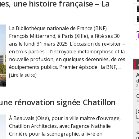
s, une histoire française – La
La Bibliothèque nationale de France (BNF)
François Mitterrand, à Paris (XIIIe), a fêté ses 30
ans le lundi 31 mars 2025. L’occasion de revisiter –
en trois parties – l’incroyable métamorphose et la
nouvelle profusion, en quelques décennies, de ces
équipements publics. Premier épisode : la BNF, ...
A
[Lire la suite]
d
2
C
 une rénovation signée Chatillon
1
J
L
À Beauvais (Oise), pour la ville maître d’ouvrage,
1
Chatillon Architectes, avec l’agence Nathalie
«
Crinière pour la scénographie, a livré en
u