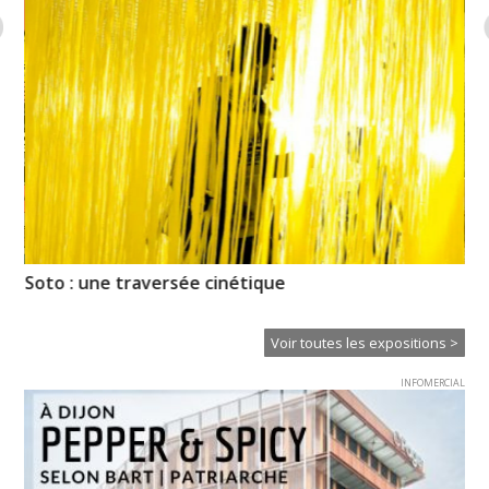
Soto : une traversée cinétique
Em
Ba
Voir toutes les expositions >
INFOMERCIAL