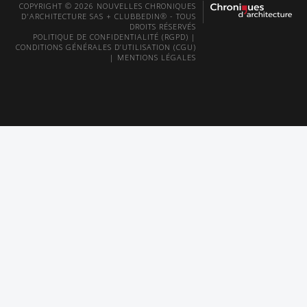
COPYRIGHT © 2026 NOUVELLES CHRONIQUES
D'ARCHITECTURE SAS + CLUBBEDIN® - TOUS
DROITS RÉSERVÉS
POLITIQUE DE CONFIDENTIALITÉ (RGPD)
|
CONDITIONS GÉNÉRALES D’UTILISATION (CGU)
|
MENTIONS LÉGALES