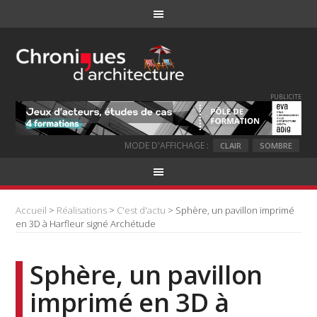
PUBLICITE
MODE D'AFFICHAGE :
CLAIR
SOMBRE
Accueil
>
Réalisations
>
C'est d'actu
> Sphère, un pavillon imprimé
en 3D à Harfleur signé Archétude
Sphère, un pavillon
imprimé en 3D à