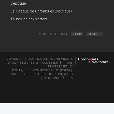
L’époque
Le Kiosque de Chroniques (boutique)
Toutes les newsletters
MODE D'AFFICHAGE :
CLAIR
SOMBRE
COPYRIGHT © 2026 NOUVELLES CHRONIQUES
D'ARCHITECTURE SAS + CLUBBEDIN® - TOUS
DROITS RÉSERVÉS
POLITIQUE DE CONFIDENTIALITÉ (RGPD)
|
CONDITIONS GÉNÉRALES D’UTILISATION (CGU)
|
MENTIONS LÉGALES