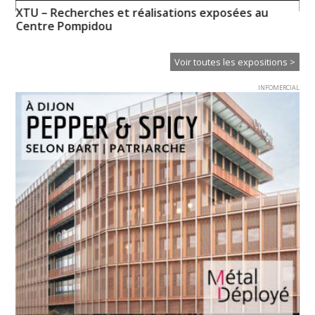
XTU – Recherches et réalisations exposées au
My
Centre Pompidou
l’i
Voir toutes les expositions >
INFOMERCIAL