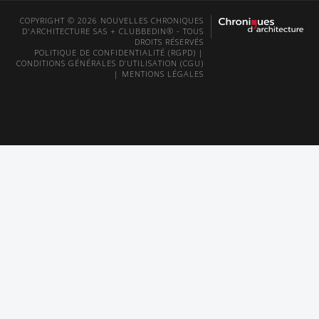
COPYRIGHT © 2026 NOUVELLES CHRONIQUES
D'ARCHITECTURE SAS + CLUBBEDIN® - TOUS
DROITS RÉSERVÉS
POLITIQUE DE CONFIDENTIALITÉ (RGPD)
|
CONDITIONS GÉNÉRALES D’UTILISATION (CGU)
|
MENTIONS LÉGALES