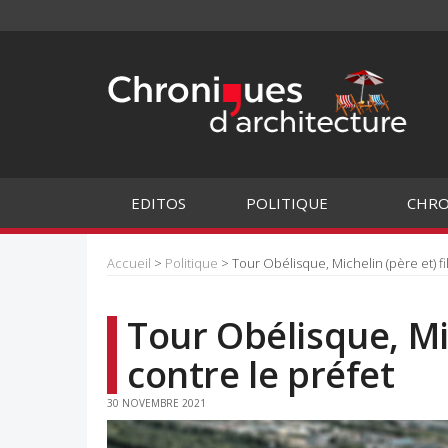
EDITOS
POLITIQUE
CHRO
Accueil
>
Politique
> Tour Obélisque, Michelin (père et) fi
Tour Obélisque, Mic
contre le préfet
30 NOVEMBRE 2021