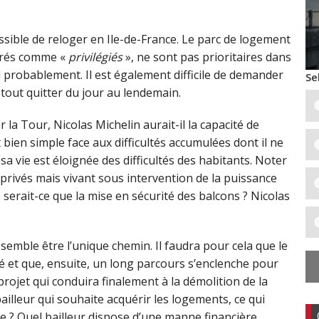
ossible de reloger en Ile-de-France. Le parc de logement
dérés comme «
privilégiés
», ne sont pas prioritaires dans
el probablement. Il est également difficile de demander
Se
 tout quitter du jour au lendemain.
 la Tour, Nicolas Michelin aurait-il la capacité de
 bien simple face aux difficultés accumulées dont il ne
a vie est éloignée des difficultés des habitants. Noter
s privés mais vivant sous intervention de la puissance
 serait-ce que la mise en sécurité des balcons ? Nicolas
 semble être l’unique chemin. Il faudra pour cela que le
é et que, ensuite, un long parcours s’enclenche pour
ojet qui conduira finalement à la démolition de la
illeur qui souhaite acquérir les logements, ce qui
ble ? Quel bailleur dispose d’une manne financière