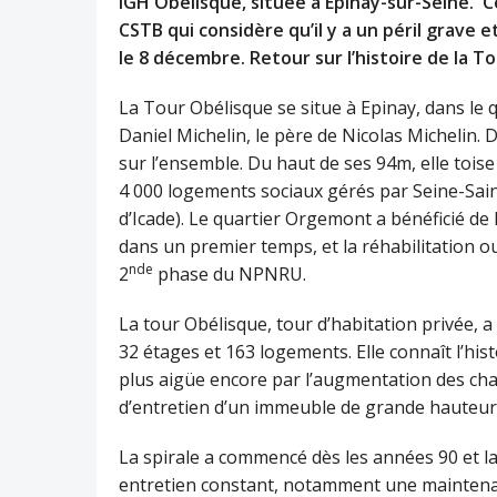
IGH Obélisque, située à Epinay-sur-Seine. 
CSTB qui considère qu’il y a un péril grave 
le 8 décembre. Retour sur l’histoire de la T
La Tour Obélisque se situe à Epinay, dans le q
Daniel Michelin, le père de Nicolas Michelin. 
sur l’ensemble. Du haut de ses 94m, elle tois
4 000 logements sociaux gérés par Seine-Saint
d’Icade). Le quartier Orgemont a bénéficié de 
dans un premier temps, et la réhabilitation ou
nde
2
phase du NPNRU.
La tour Obélisque, tour d’habitation privée, 
32 étages et 163 logements. Elle connaît l’his
plus aigüe encore par l’augmentation des c
d’entretien d’un immeuble de grande hauteur 
La spirale a commencé dès les années 90 et 
entretien constant, notamment une maintenance