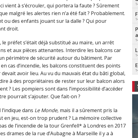
1
ci vient à s’écrouler, qui portera la faute ? Sûrement
que malgré les alertes rien n’a été fait ? Probablement.
F
1
 ou des enfants jouant sur la dalle ? Qui pour
nt droit.
P
a
1
le préfet s’était déjà substitué au maire, un arrêt
L
cons et aux pièces attenantes. Interdire les balcons car
1
r un périmètre de sécurité autour du bâtiment. Par
E
 en cas d’incendie, les balcons constituent des points
1
 devait avoir lieu. Au vu du mauvais état du bâti global,
dire à des propriétaires de rester sur leur balcon alors
nt ? Les pompiers sont dans l’impossibilité d’accéder
tre pourrait s’ajouter. Que fait-on ?
l l’indique dans
Le Monde
, mais il a sûrement pris la
st en jeu, est-on trop prudent ? La mémoire collective
 pas de l’incendie de la tour Grenfell* à Londres en 2017
des drames de la rue d’Aubagne à Marseille il y a à