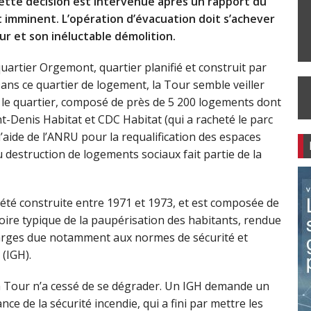
Cette décision est intervenue après un rapport du
et imminent. L’opération d’évacuation doit s’achever
our et son inéluctable démolition.
uartier Orgemont, quartier planifié et construit par
Dans ce quartier de logement, la Tour semble veiller
e le quartier, composé de près de 5 200 logements dont
-Denis Habitat et CDC Habitat (qui a racheté le parc
l’aide de l’ANRU pour la requalification des espaces
 destruction de logements sociaux fait partie de la
a été construite entre 1971 et 1973, et est composée de
toire typique de la paupérisation des habitants, rendue
harges due notamment aux normes de sécurité et
(IGH).
la Tour n’a cessé de se dégrader. Un IGH demande un
 de la sécurité incendie, qui a fini par mettre les