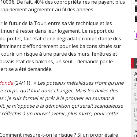
 1000€. De fait, 40% des copropriétaires ne payent plus
ue rapidement augmenter au fil des années…
 le futur de la Tour, entre sa vie technique et les
ntinuer à rester dans leur logement. Le rapport du
 du préfet, fait état d’une dégradation importante des
e imminent d’effondrement pour les balcons situés sur
 courir un risque à une partie des murs, fenêtres et
auvais état des balcons, un seul – demandé par le
pertise a été demandée.
A
d
Monde
(24/11) : «
Les poteaux métalliques n’ont qu’une
2
-corps, qu’il faut donc changer. Mais les dalles des
C
es : je suis formel et prêt à le prouver en sautant à
1
roit, je m’oppose à la démolition qui serait scandaleuse
J
réfléchis à un nouvel avenir, plus mixte, pour cette
L
1
«
 Comment mesure-t-on le risque ? Si un propriétaire
u