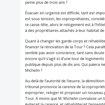
peine plus de trois ans ?
Évacuer en urgence est difficile, tant est imp
est sous tension, les copropriétaires, consi
ce casse-tête, alors le relogement est à l’hôt
à des propriétaires attachés à leur habitat de
Quant à changer les garde-corps et réhabiliter
financer la rénovation de la Tour ? Cela paraît
semble pas avoir conscience, tant sans doute s
encore qu’il s’agit ici d’une tour de logement
publique depuis plus de dix ans. Qui paiera ne
Michelin ?
Au-delà de l’autorité de l’œuvre, la démolition
tribunal prononce la carence de la copropriét
exproprier, reloger et proposer un nouveau pr
Tour. A moins que M. Michelin connaisse un ba
éviterait la carence, et réhabiliterait l’ensem