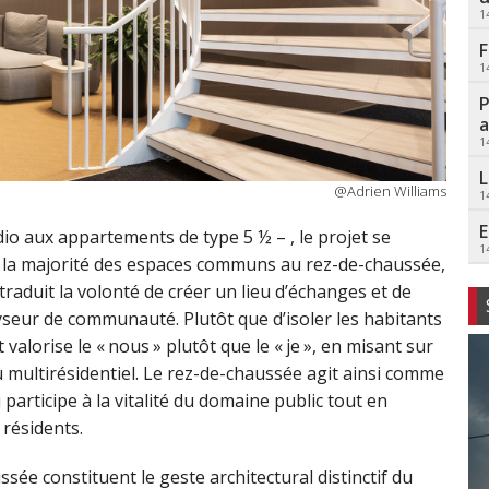
1
F
1
P
a
1
L
@Adrien Williams
1
E
dio aux appartements de type 5 ½ – , le projet se
1
er la majorité des espaces communs au rez-de-chaussée,
n traduit la volonté de créer un lieu d’échanges et de
lyseur de communauté. Plutôt que d’isoler les habitants
 valorise le « nous » plutôt que le « je », en misant sur
ieu multirésidentiel. Le rez-de-chaussée agit ainsi comme
participe à la vitalité du domaine public tout en
 résidents.
sée constituent le geste architectural distinctif du