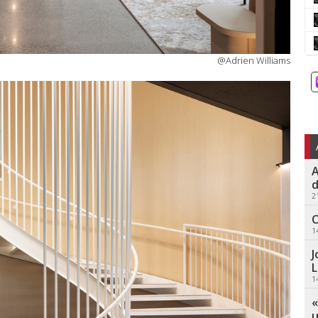
@Adrien Williams
A
d
2
C
1
J
L
1
«
u