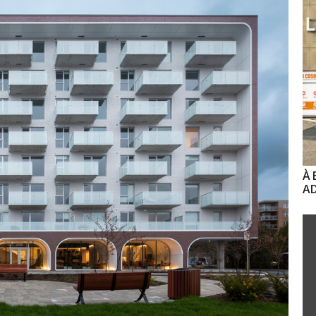
À 
AD