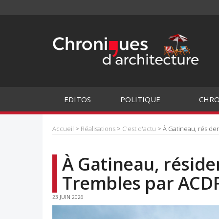
EDITOS
POLITIQUE
CHRO
Accueil
>
Réalisations
>
C'est d'actu
> À Gatineau, réside
À Gatineau, résid
Trembles par ACDF
23 JUIN 2026