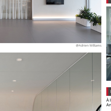
@Adrien Williams
À 
An