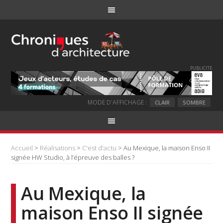
PUBLICITE
MODE D'AFFICHAGE :
CLAIR
SOMBRE
Accueil
>
Réalisations
>
C'est d'actu
> Au Mexique, la maison Enso II
signée HW Studio, à l’épreuve des balles ?
Au Mexique, la
maison Enso II signée