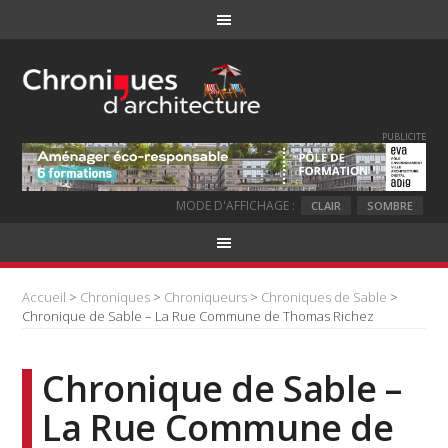
PUBLICITE
MODE D'AFFICHAGE :
CLAIR
SOMBRE
Accueil
>
Chroniques
>
Chroniqueurs
>
Chroniques de Sable
>
Chronique de Sable – La Rue Commune de Thomas Richez
Chronique de Sable –
La Rue Commune de