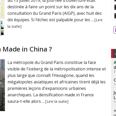
au 13 juillet 2019, la journée d’ouverture était
destinée à faire un point sur les dix ans de la
consultation du Grand Paris (AIGP), avec huit des
dix équipes. Si l’échec est palpable pour les ...
[Lire
la suite]
n Made in China ?
A
La métropole du Grand Paris constitue la face
d
visible de l'iceberg de la métropolisation intense et
2
plus large que connaît l’Hexagone, quand les
C
mégalopoles asiatiques et africaines tirent déjà les
1
premières leçons d'expansions urbaines
J
anarchiques. La densification made in France
L
saura-t-elle alors ...
[Lire la suite]
1
«
u