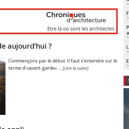
1
F
1
P
a
1
e aujourd’hui ?
L
1
Commençons par le début. Il faut s’entendre sur le
E
1
terme d’«avant-garde». ...
[Lire la suite]