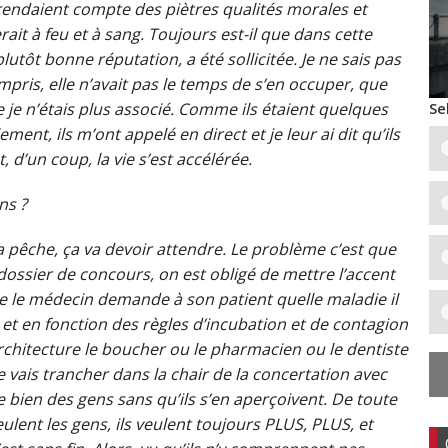
e rendaient compte des piètres qualités morales et
rait à feu et à sang. Toujours est-il que dans cette
utôt bonne réputation, a été sollicitée. Je ne sais pas
mpris, elle n’avait pas le temps de s’en occuper, que
Se
e je n’étais plus associé. Comme ils étaient quelques
nt, ils m’ont appelé en direct et je leur ai dit qu’ils
d’un coup, la vie s’est accélérée.
ns ?
a pêche, ça va devoir attendre. Le problème c’est que
 dossier de concours, on est obligé de mettre l’accent
e que le médecin demande à son patient quelle maladie il
 et en fonction des règles d’incubation et de contagion
’architecture le boucher ou le pharmacien ou le dentiste
je vais trancher dans la chair de la concertation avec
e bien des gens sans qu’ils s’en aperçoivent. De toute
veulent les gens, ils veulent toujours PLUS, PLUS, et