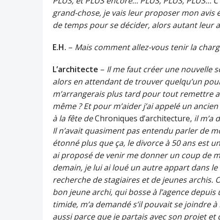
PLUS, et PLUS encore… PLUS, PLUS, PLUS… C’es
grand-chose, je vais leur proposer mon avis 
de temps pour se décider, alors autant leur 
E.H.
–
Mais comment allez-vous tenir la charge
L’architecte
–
Il me faut créer une nouvelle 
alors en attendant de trouver quelqu’un pour s
m’arrangerais plus tard pour tout remettre au c
même ? Et pour m’aider j’ai appelé un ancien po
à la fête de
Chroniques d’architecture,
il m’a 
Il n’avait quasiment pas entendu parler de mo
étonné plus que ça, le divorce à 50 ans est un
ai proposé de venir me donner un coup de main
demain, je lui ai loué un autre appart dans le
recherche de stagiaires et de jeunes archis. On
bon jeune archi, qui bosse à l’agence depuis 
timide, m’a demandé s’il pouvait se joindre à 
aussi parce que je partais avec son projet et q