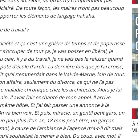
t sans fin. Alors, vu qu’ils n’y comprennent pas
éclairé. De toute façon, les maires n’ont pas beaucoup
apporter les éléments de langage hahaha.
 de travail ?
société et ça c’est une galère de temps et de paperasse
’occuper de tout ça, je vais bosser en libéral, je
lair. Il y a du travail, je ne vais pas le refuser quand
te d’école d’archi. La dernière fois que je l’ai croisé,
dit qu’il s’emmerdait dans le Val-de-Marne, loin de tout.
n affaire, seulement du divorce, ce qui ne l’a pas
e maladie chronique chez les architectes. Alors je lui
. Il avait l’air enchanté de mon appel. Il arrive
 même hôtel. Et j’ai fait passer une annonce à la
 va bien voir. Et puis, miracle, un gentil petit gars, un
un peu plus d’un an, 18 mois peut-être, un garçon
À 
moi, à cause de l’ambiance à l’agence m’a-t-il dit mais
Vi
u’il souhaitait le mener à bien. Du coup, avec moi, il