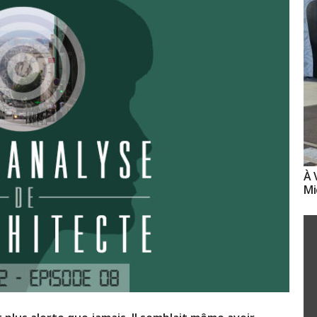
À 
Mi