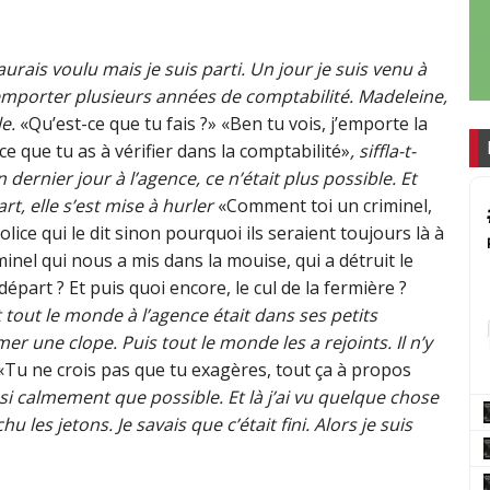
aurais voulu mais je suis parti. Un jour je suis venu à
 emporter plusieurs années de comptabilité. Madeleine,
e.
«Qu’est-ce que tu fais ?» «Ben tu vois, j’emporte la
ce que tu as à vérifier dans la comptabilité»
, siffla-t-
n dernier jour à l’agence, ce n’était plus possible. Et
t, elle s’est mise à hurler
«Comment toi un criminel,
lice qui le dit sinon pourquoi ils seraient toujours là à
minel qui nous a mis dans la mouise, qui a détruit le
départ ? Et puis quoi encore, le cul de la fermière ?
et tout le monde à l’agence était dans ses petits
mer une clope. Puis tout le monde les a rejoints. Il n’y
Tu ne crois pas que tu exagères, tout ça à propos
aussi calmement que possible. Et là j’ai vu quelque chose
u les jetons. Je savais que c’était fini. Alors je suis