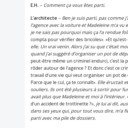
E.H.
–
Comment ça vous êtes parti.
L’architecte
–
Ben je suis parti, pas comme j’
l’agence avec la voiture et Madeleine m’a vu
je ne sais pas pourquoi mais ça l’a rendue foll
compta pour vérifier des bricoles». «Et qu’est-
elle. Un vrai venin. Alors j’ai su que c’était mo
quand j’ai suggéré d’organiser un pot de dépar
peut-être même un criminel endurci, c’est la po
rôder autour de l’agence ? Et donc c’est ce cri
travail d’une vie qui veut organiser un pot de 
Parce que le cul, ça te connaît».
Elle éructait 
souliers. Ils ont été plusieurs à sortir pour fu
avait plus que Madeleine et moi à l’intérieur.
«
d’un accident de trottinette ?»,
je lui ai dit, 
dans ses yeux qui, pour tout vous dire, m‘a fich
parti avec ma pile de dossiers.