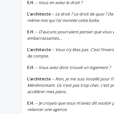
E.H.
–
Vous en aviez le droit ?
L’architecte
–
Le droit ? Le droit de quoi ? D
même moi qui l’ai montée cette boîte.
E.H.
–
D’aucuns pourraient penser que vous v
embarrassantes…
L’architecte
–
Vous n’y êtes pas. C’est l’inver
de compte.
E.H.
–
Vous avez donc trouvé un logement ?
L’architecte
–
Non, je me suis installé pour l
Ménilmontant. Ce n’est pas trop cher, c’est pr
accélérer mes plans.
E.H.
–
Je croyais que vous m’aviez dit vouloir
relancer une agence.