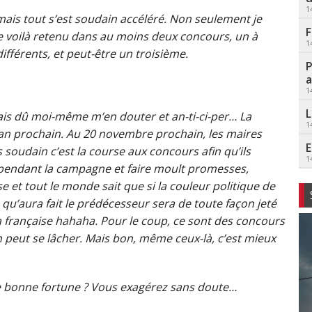
1
t mais tout s’est soudain accéléré. Non seulement je
F
 voilà retenu dans au moins deux concours, un à
1
différents, et peut-être un troisième.
P
a
1
L
urais dû moi-même m’en douter et an-ti-ci-per… La
1
l’an prochain. Au 20 novembre prochain, les maires
E
 soudain c’est la course aux concours afin qu’ils
1
pendant la campagne et faire moult promesses,
e et tout le monde sait que si la couleur politique de
qu’aura fait le prédécesseur sera de toute façon jeté
 la française hahaha. Pour le coup, ce sont des concours
on peut se lâcher. Mais bon, même ceux-là, c’est mieux
lle bonne fortune ? Vous exagérez sans doute…