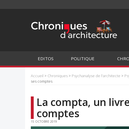
EDITOS
POLITIQUE
CHRO
Accueil
>
Chroniques
>
Psychanalyse de l'architecte
>
Ps
ses comptes
La compta, un livre
comptes
15 OCTOBRE 2019