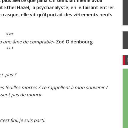
 plus alerte que jamais. Il semblait même avoir
dit Ethel Hazel, la psychanalyste, en le faisant entrer.
 casque, elle vit qu’il portait des vêtements neufs
***
 a une âme de comptable
»
Zoé Oldenbourg
***
ce pas ?
les feuilles mortes / Te rappellent à mon souvenir /
issent pas de mourir
est fini, je suis parti.