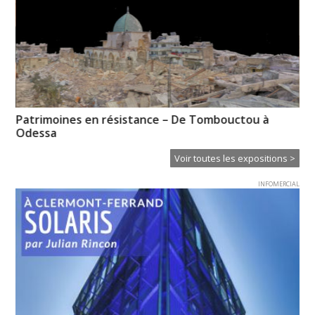
Patrimoines en résistance – De Tombouctou à
No
Odessa
re
Voir toutes les expositions >
INFOMERCIAL