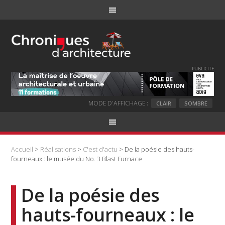
PUBLICITE
MODE D'AFFICHAGE :
CLAIR
SOMBRE
Accueil
>
Réalisations
>
C'est d'actu
> De la poésie des hauts-
fourneaux : le musée du No. 3 Blast Furnace
De la poésie des
hauts-fourneaux : le