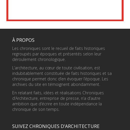
À PROPOS
Les chroniques sont le recueil de faits historiques
regroupés par époques et présentés selon leur
déroulement chronologique.
L’architecture, au cœur de toute civilisation, est
indubitablement constituée de faits historiques et sa
chronique permet donc d’en évoquer l’époque. Les
archives du site en témoignent abondamment.
En relatant faits, idées et réalisations Chroniques
d’Architecture, entreprise de presse, n’a d’autre
ambition que d’écrire en toute indépendance la
chronique de son temps.
SUIVEZ CHRONIQUES D’ARCHITECTURE