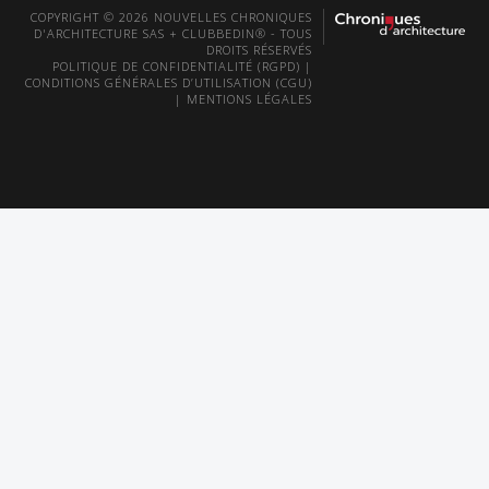
COPYRIGHT © 2026 NOUVELLES CHRONIQUES
D'ARCHITECTURE SAS + CLUBBEDIN® - TOUS
DROITS RÉSERVÉS
POLITIQUE DE CONFIDENTIALITÉ (RGPD)
|
CONDITIONS GÉNÉRALES D’UTILISATION (CGU)
|
MENTIONS LÉGALES