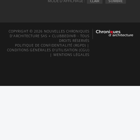
MODE D'AFFICHAGE :
CLAIR
SOMBRE
COPYRIGHT © 2026 NOUVELLES CHRONIQUES
D'ARCHITECTURE SAS + CLUBBEDIN® - TOUS
DROITS RÉSERVÉS
POLITIQUE DE CONFIDENTIALITÉ (RGPD)
|
CONDITIONS GÉNÉRALES D’UTILISATION (CGU)
|
MENTIONS LÉGALES