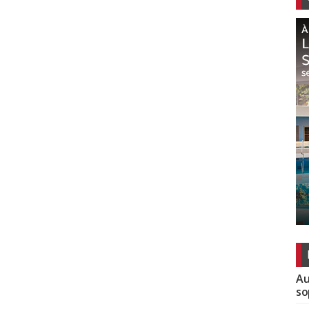
Au
so