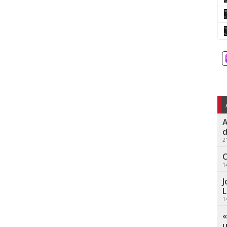
A
d
2
C
1
J
L
1
«
u