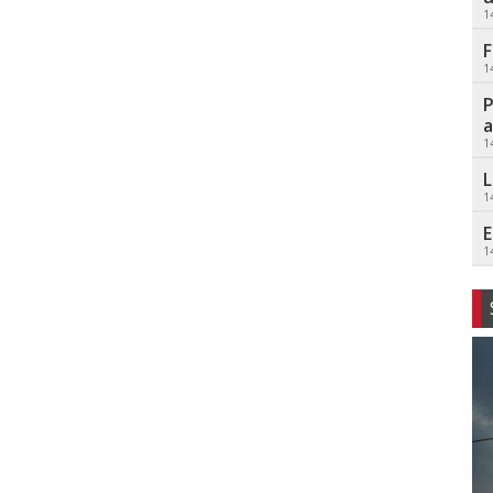
1
F
1
P
a
1
L
1
E
1