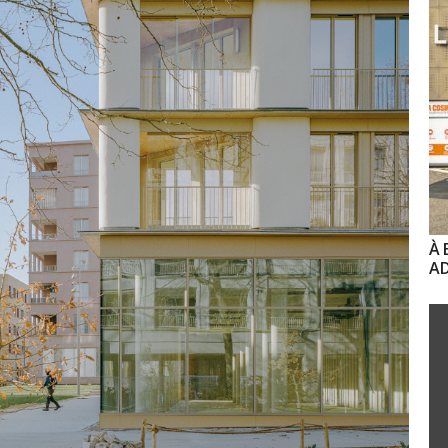
À 
AD