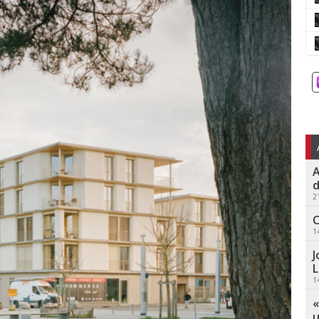
A
d
2
C
1
J
L
1
«
u