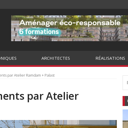
NIQUES
ARCHITECTES
RÉALISATIONS
ents par Atelier Ramdam + Palast
ents par Atelier