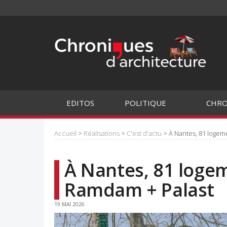
EDITOS
POLITIQUE
CHRO
Accueil
>
Réalisations
>
C'est d'actu
> À Nantes, 81 logem
À Nantes, 81 logem
Ramdam + Palast
19 MAI 2026