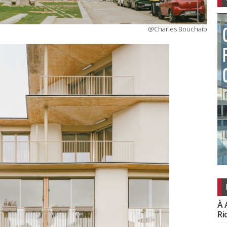
@Charles Bouchaib
À 
Ri