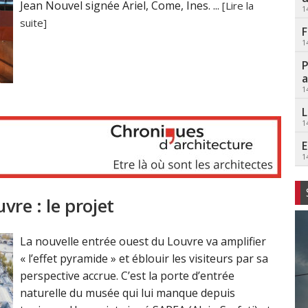
Jean Nouvel signée Ariel, Come, Ines. ...
[Lire la
1
suite]
F
1
P
a
1
L
1
E
1
vre : le projet
La nouvelle entrée ouest du Louvre va amplifier
« l’effet pyramide » et éblouir les visiteurs par sa
perspective accrue. C’est la porte d’entrée
naturelle du musée qui lui manque depuis