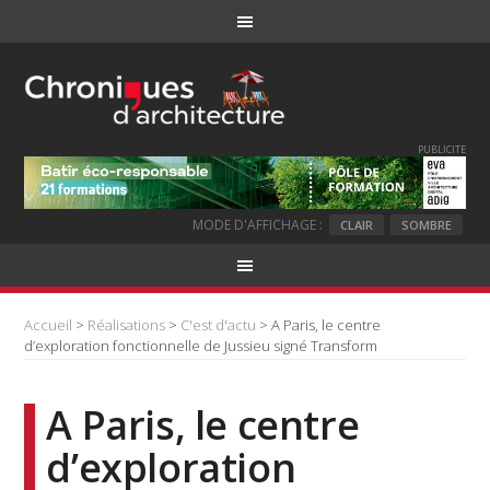
PUBLICITE
MODE D'AFFICHAGE :
CLAIR
SOMBRE
Accueil
>
Réalisations
>
C'est d'actu
> A Paris, le centre
d’exploration fonctionnelle de Jussieu signé Transform
A Paris, le centre
d’exploration