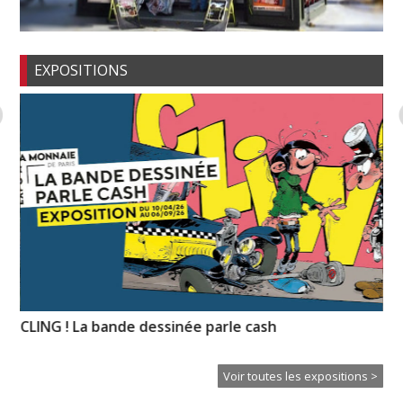
EXPOSITIONS
n-
CLING ! La bande dessinée parle cash
Pa
Od
Voir toutes les expositions >