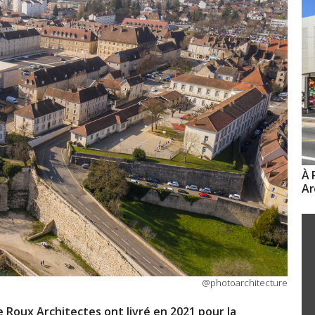
À 
Ar
@photoarchitecture
 Roux Architectes ont livré en 2021 pour la