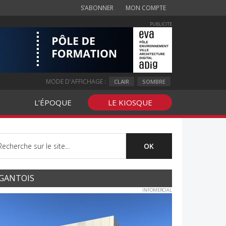
S’ABONNER
MON COMPTE
PUBLICITE
MODE D'AFFICHAGE :
CLAIR
SOMBRE
L’ÉPOQUE
LE KIOSQUE
GANTOIS
INFOMERCIAL