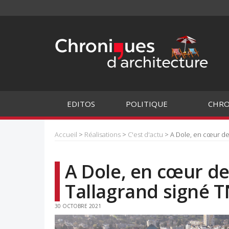
EDITOS
POLITIQUE
CHRO
Accueil
>
Réalisations
>
C'est d'actu
> A Dole, en cœur de v
A Dole, en cœur de 
Tallagrand signé 
30 OCTOBRE 2021