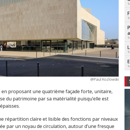
1
F
1
P
a
1
L
1
E
1
@Paul Kozlowski
é, en proposant une quatrième façade forte, unitaire,
e du patrimoine par sa matérialité puisqu’elle est
épaisses.
 répartition claire et lisible des fonctions par niveaux
ribuée par un noyau de circulation, autour d’une fresque