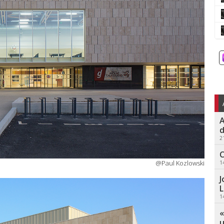
A
d
2
C
@Paul Kozlowski
1
J
L
1
«
u