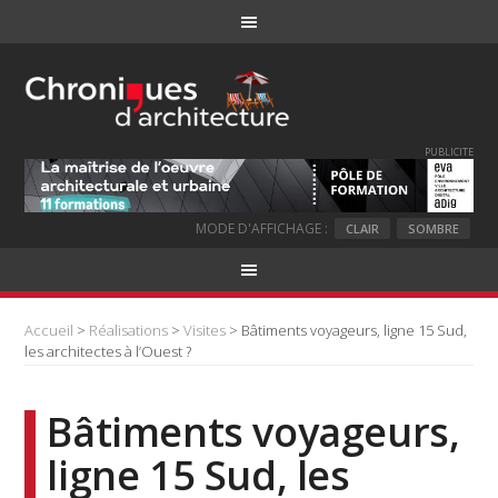
PUBLICITE
MODE D'AFFICHAGE :
CLAIR
SOMBRE
Accueil
>
Réalisations
>
Visites
> Bâtiments voyageurs, ligne 15 Sud,
les architectes à l’Ouest ?
Bâtiments voyageurs,
ligne 15 Sud, les