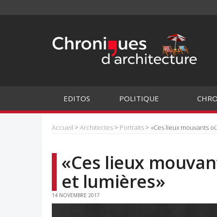
EDITOS
POLITIQUE
CHRO
Accueil
>
Architectes
>
Portraits
> «Ces lieux mouvants o
«Ces lieux mouvan
et lumières»
14 NOVEMBRE 2017