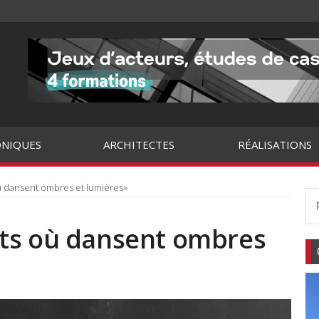
NIQUES
ARCHITECTES
RÉALISATIONS
ù dansent ombres et lumières»
ts où dansent ombres