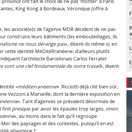
rovince ont fait le choix de ne pas ‘monter’ à Paris.
1
 Nantes, King Kong à Bordeaux, Véronique Joffre à
F
1
P
er, les associé(e)s de l’agence MDR décident de ne pas
a
ur construire leurs bâtiments (les embouteillages, ils
1
onalisme ne nous dérange pas
», disent-ils même si, en
L
r cette identité MéDitéRranéene, d’ailleurs plutôt
1
endiquent l’architecte Barcelonais Carlos Ferrater
E
re sont une clef fondamentale de notre travail
», disent-
1
dentité «
méditerranéenne
». Ricciotti déjà cité bien sûr,
ne Vezzoni à Marseille, dont la dernière exposition en
anéenne
». Tant d’agences se prévalent désormais de
 finit presque par avoir les épaules trop larges, sinon
isienne
», au moins dans le fait qu’il regroupe
er des paysages et des contextes, puisqu’il en est
ntité atlantique ?