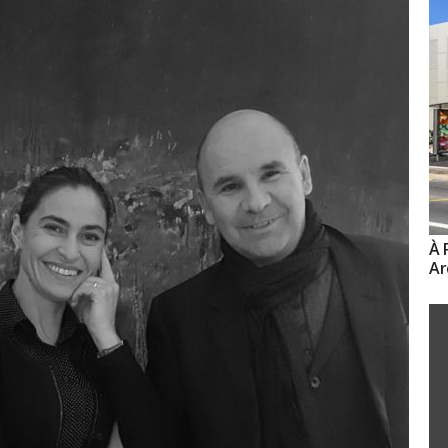
À 
Ar