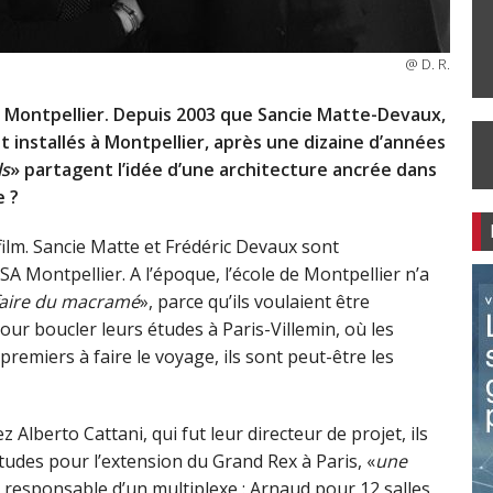
@ D. R.
, à Montpellier. Depuis 2003 que Sancie Matte-Devaux,
 installés à Montpellier, après une dizaine d’années
ls
» partagent l’idée d’une architecture ancrée dans
e ?
ilm. Sancie Matte et Frédéric Devaux sont
A Montpellier. A l’époque, l’école de Montpellier n’a
faire du macramé
», parce qu’ils voulaient être
pour boucler leurs études à Paris-Villemin, où les
premiers à faire le voyage, ils sont peut-être les
z Alberto Cattani, qui fut leur directeur de projet, ils
études pour l’extension du Grand Rex à Paris, «
une
cun responsable d’un multiplexe : Arnaud pour 12 salles,