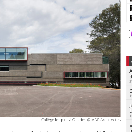
A
d
2
C
1
J
L
1
Collège les pins à Castries @ MDR Architectes
«
u