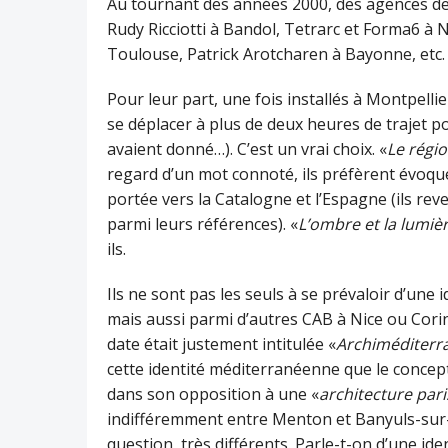
Au tournant des années 2000, des agences de p
Rudy Ricciotti à Bandol, Tetrarc et Forma6 à
Toulouse, Patrick Arotcharen à Bayonne, etc.
Pour leur part, une fois installés à Montpelli
se déplacer à plus de deux heures de trajet po
avaient donné…). C’est un vrai choix. «
Le régi
regard d’un mot connoté, ils préfèrent évoque
portée vers la Catalogne et l’Espagne (ils rev
parmi leurs références). «
L’ombre et la lumiè
ils.
Ils ne sont pas les seuls à se prévaloir d’une i
mais aussi parmi d’autres CAB à Nice ou Corin
date était justement intitulée «
Archiméditerr
cette identité méditerranéenne que le concept
dans son opposition à une «
architecture par
indifféremment entre Menton et Banyuls-sur-M
question, très différents. Parle-t-on d’une ide