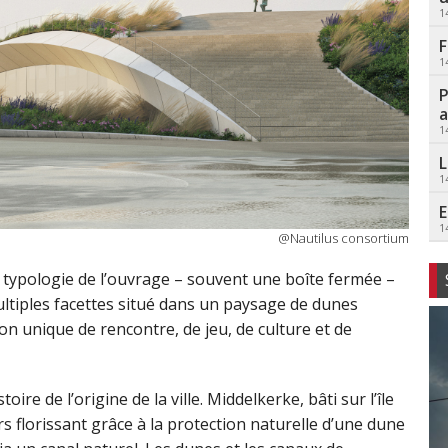
1
F
1
P
a
1
L
1
E
1
@Nautilus consortium
la typologie de l’ouvrage – souvent une boîte fermée –
ultiples facettes situé dans un paysage de dunes
ion unique de rencontre, de jeu, de culture et de
oire de l’origine de la ville. Middelkerke, bâti sur l’île
s florissant grâce à la protection naturelle d’une dune