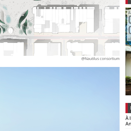
@Nautilus consortium
À 
An