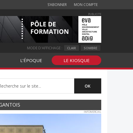
S’ABONNER
MON COMPTE
PUBLICITE
MODE D'AFFICHAGE :
CLAIR
SOMBRE
L’ÉPOQUE
LE KIOSQUE
GANTOIS
INFOMERCIAL