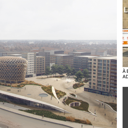
À 
AD