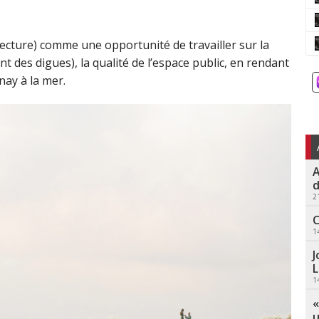
ecture) comme une opportunité de travailler sur la
 des digues), la qualité de l’espace public, en rendant
nay à la mer.
A
d
2
C
1
J
L
1
«
u