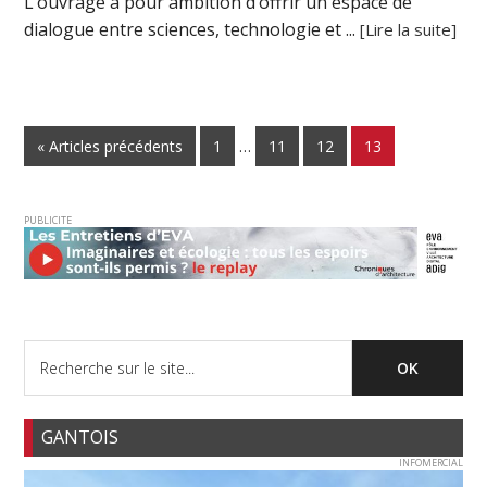
L’ouvrage a pour ambition d’offrir un espace de
dialogue entre sciences, technologie et ...
[Lire la suite]
« Articles précédents
1
…
11
12
13
PUBLICITE
GANTOIS
INFOMERCIAL