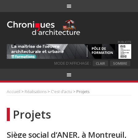
PUBLICITE
MODE D'AFFICHAGE :
CLAIR
SOMBRE
Accueil
>
Réalisations
>
C'est d'actu
> Projets
Projets
Siège social d‘ANER, à Montreuil,