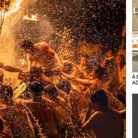
À 
AD