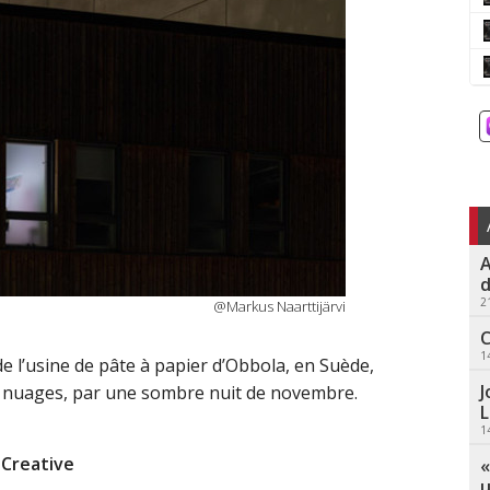
A
d
2
@Markus Naarttijärvi
C
1
e l’usine de pâte à papier d’Obbola, en Suède,
J
e nuages, par une sombre nuit de novembre.
L
1
Creative
«
u