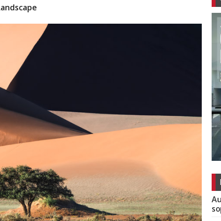
Landscape
Au
so