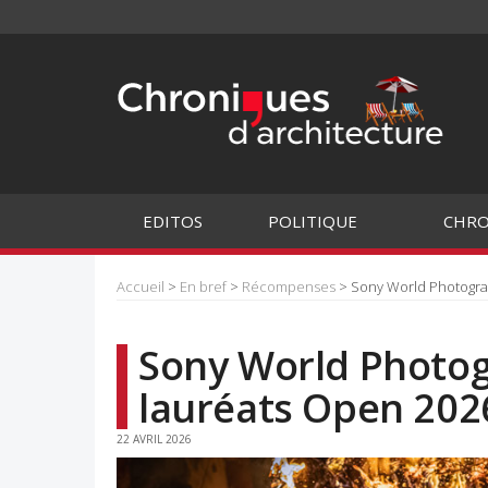
EDITOS
POLITIQUE
CHRO
Accueil
>
En bref
>
Récompenses
> Sony World Photograp
Sony World Photog
lauréats Open 202
22 AVRIL 2026