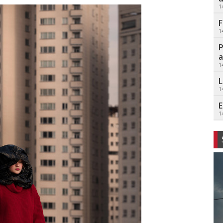
1
F
1
P
a
1
L
1
E
1