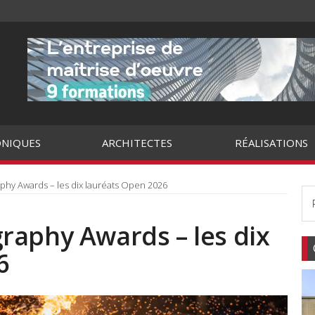
NIQUES
ARCHITECTES
RÉALISATIONS
hy Awards – les dix lauréats Open 2026
raphy Awards – les dix
6